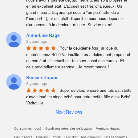
en en excellent état. L'accueil est très chaleureux. Un 
grand merci à Dayana qui nous a "un peu" attendu à  
l'aéroport :-), et qui était disponible pour nous dépanner  
d'un parasol à la dernière  minute. Service extra!
Anne-Lise Rage
8 years ago
Pour la deuxième fois j'ai loué du 
matériel chez Bébé Vadrouille. Les articles sont propres et 
en bon état. L'accueil est toujours aussi chaleureux. Et 
cela rend tellement service ! Je recommande !
Romain Dupuis
8 years ago
Super service, encore une fois satisfaits 
d'avoir loué un siège bébé pour notre petite fille chez Bébé 
Vadrouille.
Next Reviews
Qui sommes-nous?
Conditions générales de location
Mentions légales
Plan d’accès
Livraison / Retrait
Livre d’or
Nos garanties
Nos partenaires