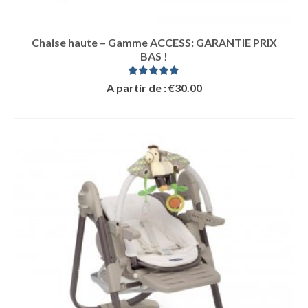
Chaise haute – Gamme ACCESS: GARANTIE PRIX
BAS !
Note
5.00
A partir de :
€
30.00
sur 5
LIRE LA SUITE