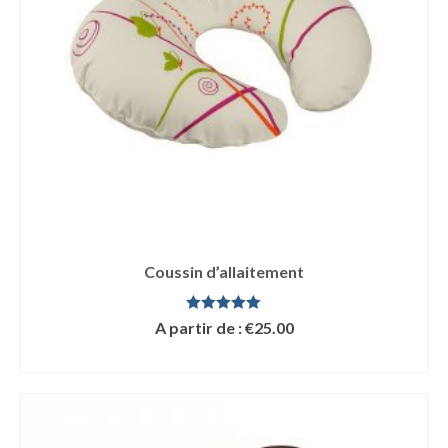
Coussin d’allaitement
Note
5.00
A partir de :
€
25.00
sur 5
LIRE LA SUITE