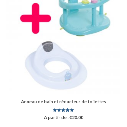
Anneau de bain et réducteur de toilettes
Note
5.00
A partir de :
€
20.00
sur 5
LIRE LA SUITE