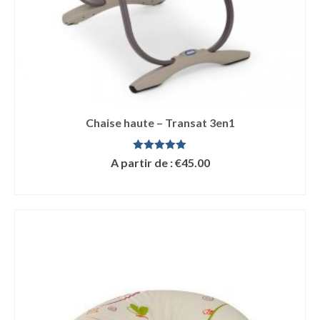
Chaise haute – Transat 3en1
Note
5.00
A partir de :
€
45.00
sur 5
LIRE LA SUITE