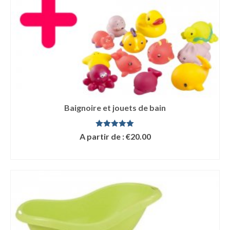
Baignoire et jouets de bain
Note
5.00
A partir de :
€
20.00
sur 5
LIRE LA SUITE