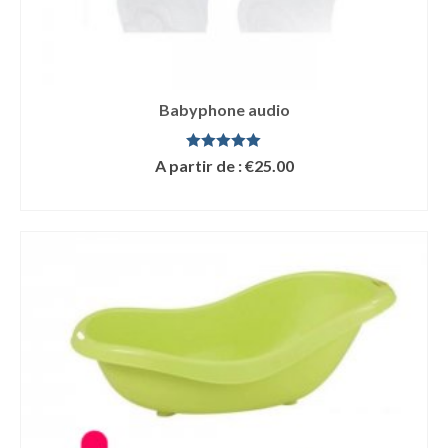
Babyphone audio
Note
5.00
A partir de :
€
25.00
sur 5
LIRE LA SUITE