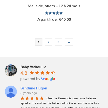
Malle de jouets – 12 à 24 mois
Note
5.00
A partir de :
€
40.00
sur 5
LIRE LA SUITE
1
2
3
→
Baby Vadrouille
4.8
Sandrine Hugon
8 years ago
C'est la 2ème fois que nous faisons 
appel aux services de bébé vadrouille et encore une fois 
nous n'avons pas été déçus.  les articles sont propres et 