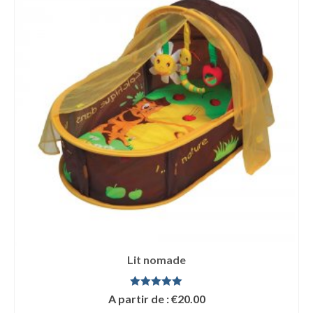
Lit nomade
Note
5.00
A partir de :
€
20.00
sur 5