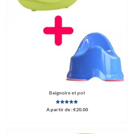
Baignoire et pot
Note
5.00
A partir de :
€
20.00
sur 5
LIRE LA SUITE