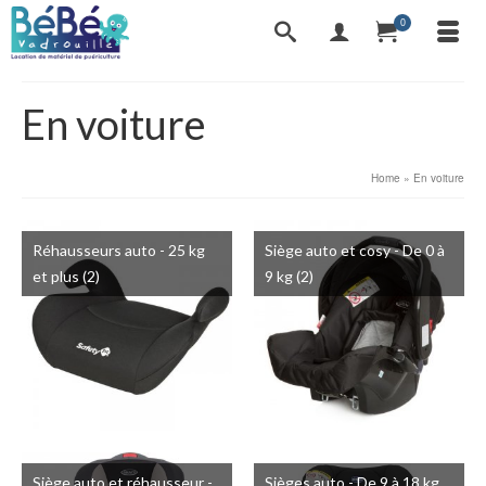
0
En voiture
Home
»
En voiture
Réhausseurs auto - 25 kg
Siège auto et cosy - De 0 à
et plus
(2)
9 kg
(2)
Siège auto et réhausseur -
Sièges auto - De 9 à 18 kg