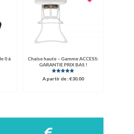
e 0 à
Chaise haute – Gamme ACCESS:
Porte
GARANTIE PRIX BAS !
Note
5.00
A partir de :
€
30.00
A 
sur 5
LIRE LA SUITE