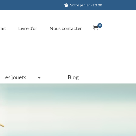
Votre panier
-
€
0.00
0
rait
Livre d’or
Nous contacter
Les jouets
Blog