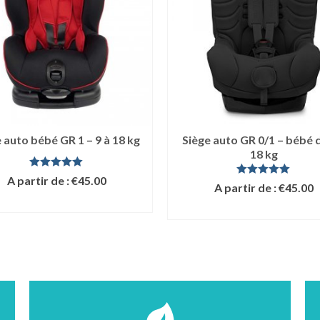
 auto bébé GR 1 – 9 à 18 kg
Siège auto GR 0/1 – bébé d
18 kg
Note
5.00
A partir de :
€
45.00
Note
5.00
A partir de :
€
45.00
sur 5
sur 5
LIRE LA SUITE
LIRE LA SUITE