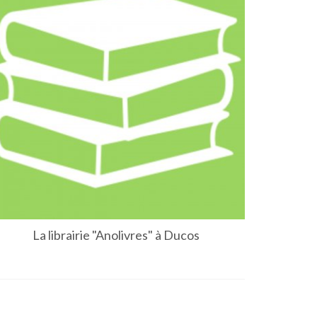
La librairie "Anolivres" à Ducos