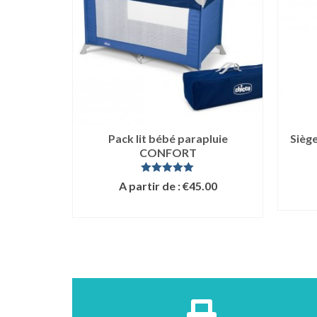
 Access:
Pack lit bébé parapluie
Siège
s!
CONFORT
Note
5.00
.00
A partir de :
€
45.00
sur 5
LIRE LA SUITE