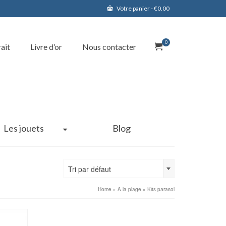
Votre panier
-
€
0.00
0
rait
Livre d’or
Nous contacter
Les jouets
Blog
Tri par défaut
Home
»
A la plage
»
Kits parasol