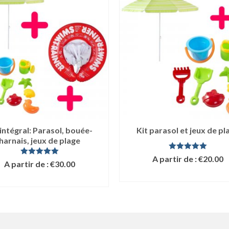
 intégral: Parasol, bouée-
Kit parasol et jeux de pl
harnais, jeux de plage
Note
5.00
A partir de :
€
20.00
Note
5.00
A partir de :
€
30.00
sur 5
sur 5
LIRE LA SUITE
LIRE LA SUITE