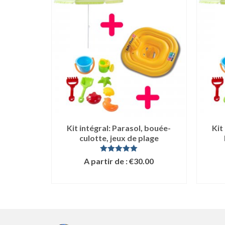
Kit intégral: Parasol, bouée-
Kit
culotte, jeux de plage
Note
5.00
A partir de :
€
30.00
sur 5
LIRE LA SUITE