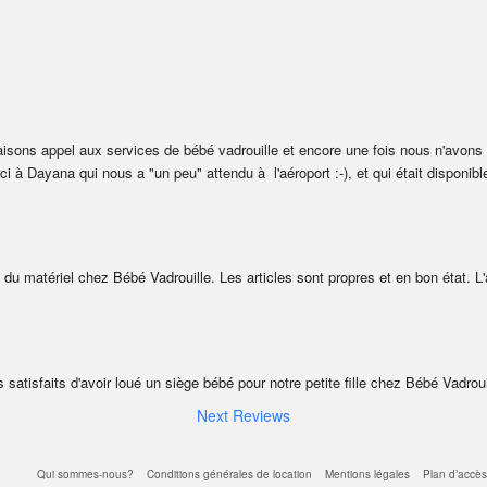
isons appel aux services de bébé vadrouille et encore une fois nous n'avons p
i à Dayana qui nous a "un peu" attendu à  l'aéroport :-), et qui était disponibl
é du matériel chez Bébé Vadrouille. Les articles sont propres et en bon état. L'
 satisfaits d'avoir loué un siège bébé pour notre petite fille chez Bébé Vadroui
Next Reviews
Qui sommes-nous?
Conditions générales de location
Mentions légales
Plan d’accès